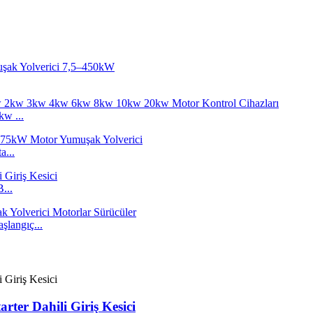
w ...
a...
...
langıç...
rter Dahili Giriş Kesici