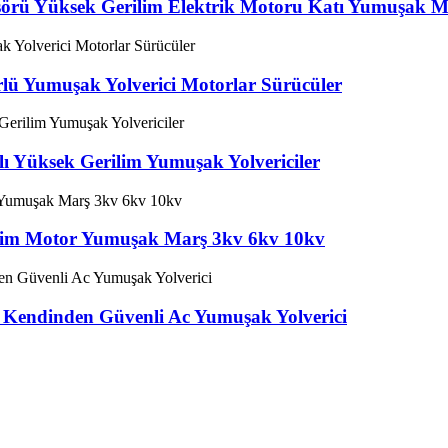
örü Yüksek Gerilim Elektrik Motoru Katı Yumuşak M
lü Yumuşak Yolverici Motorlar Sürücüler
lı Yüksek Gerilim Yumuşak Yolvericiler
rilim Motor Yumuşak Marş 3kv 6kv 10kv
e Kendinden Güvenli Ac Yumuşak Yolverici