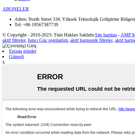
ABONELER
Adres:
North Street 33#, Yüksek Teknolojik Geliştirme Bölgesi
Tel:
+86 19567387739
© Copyright - 2010-2023: Tüm Hakları Saklıdır.
Site haritası
-
AMP M
aktif filtreler
,
Isıtıcı Güç regülatörü
,
aktif harmonik filtreler
,
aktif harmo
Eposta gönder
Güneşli
x