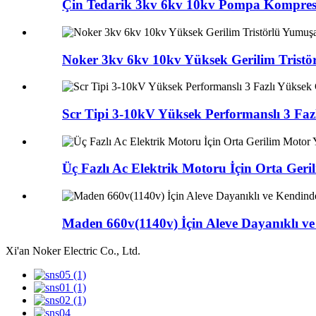
Çin Tedarik 3kv 6kv 10kv Pompa Kompres
Noker 3kv 6kv 10kv Yüksek Gerilim Tristör
Scr Tipi 3-10kV Yüksek Performanslı 3 Faz
Üç Fazlı Ac Elektrik Motoru İçin Orta Ge
Maden 660v(1140v) İçin Aleve Dayanıklı v
Xi'an Noker Electric Co., Ltd.