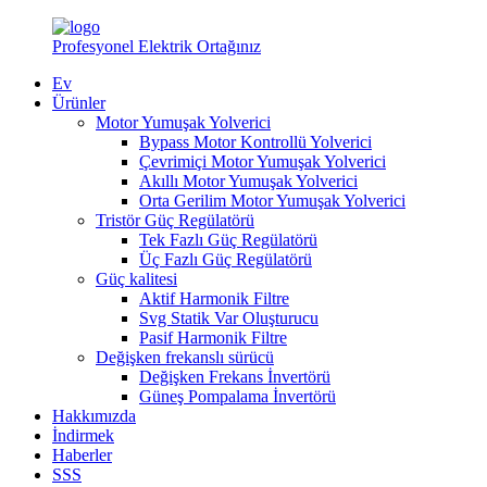
Profesyonel Elektrik Ortağınız
Ev
Ürünler
Motor Yumuşak Yolverici
Bypass Motor Kontrollü Yolverici
Çevrimiçi Motor Yumuşak Yolverici
Akıllı Motor Yumuşak Yolverici
Orta Gerilim Motor Yumuşak Yolverici
Tristör Güç Regülatörü
Tek Fazlı Güç Regülatörü
Üç Fazlı Güç Regülatörü
Güç kalitesi
Aktif Harmonik Filtre
Svg Statik Var Oluşturucu
Pasif Harmonik Filtre
Değişken frekanslı sürücü
Değişken Frekans İnvertörü
Güneş Pompalama İnvertörü
Hakkımızda
İndirmek
Haberler
SSS