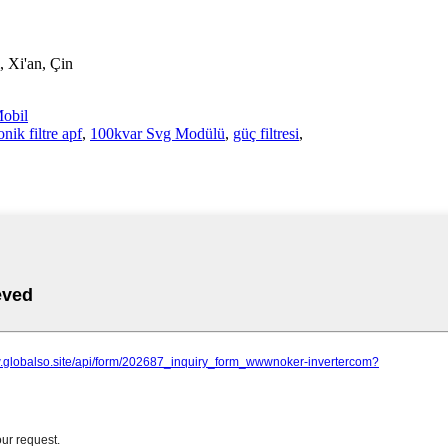
, Xi'an, Çin
obil
nik filtre apf
,
100kvar Svg Modülü
,
güç filtresi
,