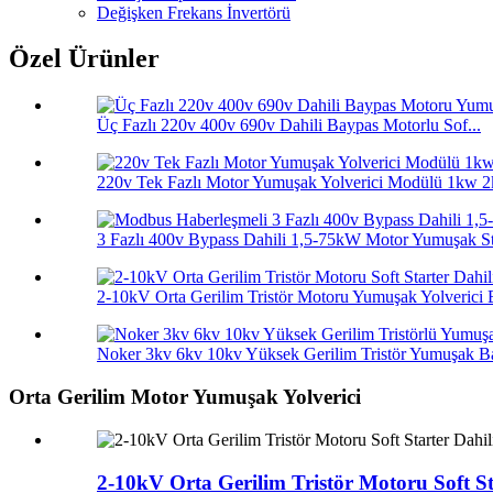
Değişken Frekans İnvertörü
Özel Ürünler
Üç Fazlı 220v 400v 690v Dahili Baypas Motorlu Sof...
220v Tek Fazlı Motor Yumuşak Yolverici Modülü 1kw 2k
3 Fazlı 400v Bypass Dahili 1,5-75kW Motor Yumuşak St
2-10kV Orta Gerilim Tristör Motoru Yumuşak Yolverici B
Noker 3kv 6kv 10kv Yüksek Gerilim Tristör Yumuşak Baş
Orta Gerilim Motor Yumuşak Yolverici
2-10kV Orta Gerilim Tristör Motoru Soft Sta