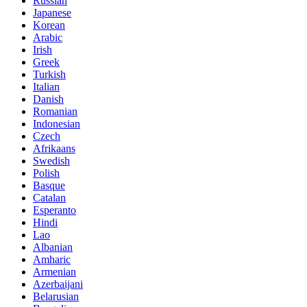
Russian
Japanese
Korean
Arabic
Irish
Greek
Turkish
Italian
Danish
Romanian
Indonesian
Czech
Afrikaans
Swedish
Polish
Basque
Catalan
Esperanto
Hindi
Lao
Albanian
Amharic
Armenian
Azerbaijani
Belarusian