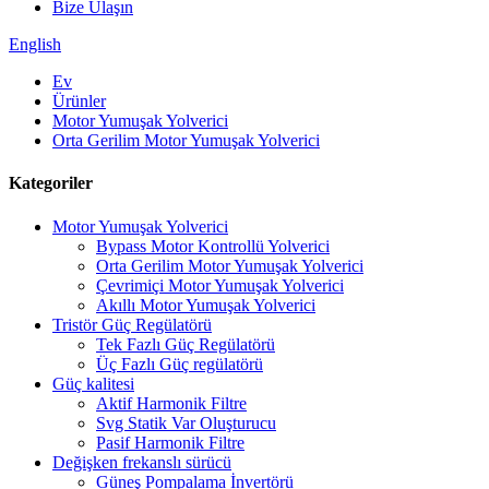
Bize Ulaşın
English
Ev
Ürünler
Motor Yumuşak Yolverici
Orta Gerilim Motor Yumuşak Yolverici
Kategoriler
Motor Yumuşak Yolverici
Bypass Motor Kontrollü Yolverici
Orta Gerilim Motor Yumuşak Yolverici
Çevrimiçi Motor Yumuşak Yolverici
Akıllı Motor Yumuşak Yolverici
Tristör Güç Regülatörü
Tek Fazlı Güç Regülatörü
Üç Fazlı Güç regülatörü
Güç kalitesi
Aktif Harmonik Filtre
Svg Statik Var Oluşturucu
Pasif Harmonik Filtre
Değişken frekanslı sürücü
Güneş Pompalama İnvertörü