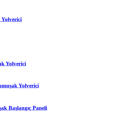
Yolverici
k Yolverici
umuşak Yolverici
 Başlangıç ​​Paneli