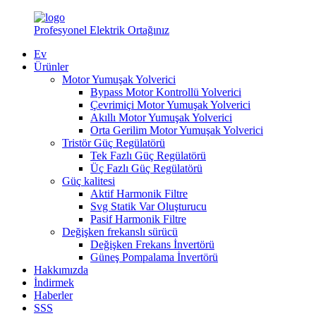
Profesyonel Elektrik Ortağınız
Ev
Ürünler
Motor Yumuşak Yolverici
Bypass Motor Kontrollü Yolverici
Çevrimiçi Motor Yumuşak Yolverici
Akıllı Motor Yumuşak Yolverici
Orta Gerilim Motor Yumuşak Yolverici
Tristör Güç Regülatörü
Tek Fazlı Güç Regülatörü
Üç Fazlı Güç Regülatörü
Güç kalitesi
Aktif Harmonik Filtre
Svg Statik Var Oluşturucu
Pasif Harmonik Filtre
Değişken frekanslı sürücü
Değişken Frekans İnvertörü
Güneş Pompalama İnvertörü
Hakkımızda
İndirmek
Haberler
SSS