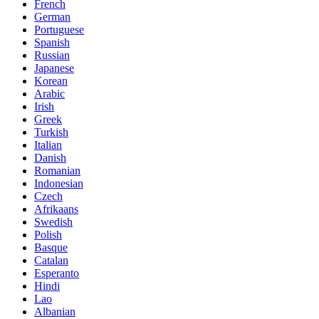
French
German
Portuguese
Spanish
Russian
Japanese
Korean
Arabic
Irish
Greek
Turkish
Italian
Danish
Romanian
Indonesian
Czech
Afrikaans
Swedish
Polish
Basque
Catalan
Esperanto
Hindi
Lao
Albanian