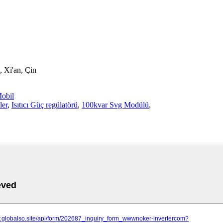
, Xi'an, Çin
obil
ler
,
Isıtıcı Güç regülatörü
,
100kvar Svg Modülü
,