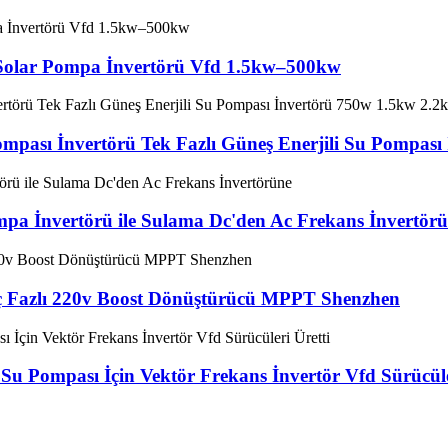
 Solar Pompa İnvertörü Vfd 1.5kw–500kw
mpası İnvertörü Tek Fazlı Güneş Enerjili Su Pompas
pa İnvertörü ile Sulama Dc'den Ac Frekans İnvertör
ç Fazlı 220v Boost Dönüştürücü MPPT Shenzhen
u Pompası İçin Vektör Frekans İnvertör Vfd Sürücüle