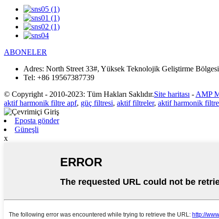
ABONELER
Adres:
North Street 33#, Yüksek Teknolojik Geliştirme Bölgesi
Tel:
+86 19567387739
© Copyright - 2010-2023: Tüm Hakları Saklıdır.
Site haritası
-
AMP M
aktif harmonik filtre apf
,
güç filtresi
,
aktif filtreler
,
aktif harmonik filtre
Eposta gönder
Güneşli
x