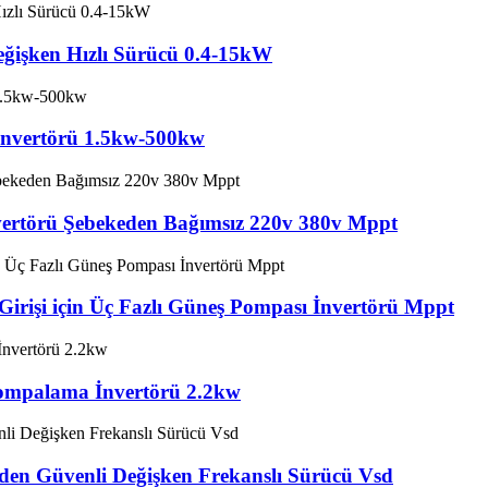
Değişken Hızlı Sürücü 0.4-15kW
 İnvertörü 1.5kw-500kw
nvertörü Şebekeden Bağımsız 220v 380v Mppt
Girişi için Üç Fazlı Güneş Pompası İnvertörü Mppt
Pompalama İnvertörü 2.2kw
nden Güvenli Değişken Frekanslı Sürücü Vsd