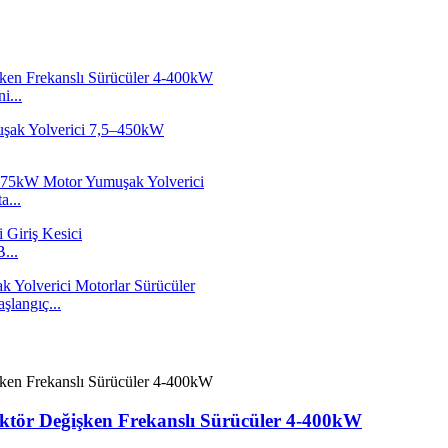
i...
a...
...
langıç...
ktör Değişken Frekanslı Sürücüler 4-400kW