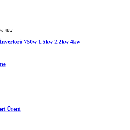
ı İnvertörü 750w 1.5kw 2.2kw 4kw
üne
ri Üretti