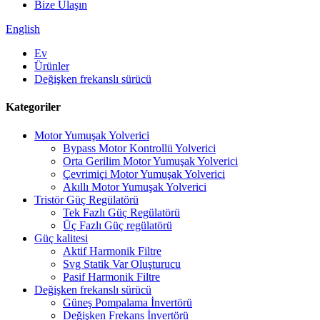
Bize Ulaşın
English
Ev
Ürünler
Değişken frekanslı sürücü
Kategoriler
Motor Yumuşak Yolverici
Bypass Motor Kontrollü Yolverici
Orta Gerilim Motor Yumuşak Yolverici
Çevrimiçi Motor Yumuşak Yolverici
Akıllı Motor Yumuşak Yolverici
Tristör Güç Regülatörü
Tek Fazlı Güç Regülatörü
Üç Fazlı Güç regülatörü
Güç kalitesi
Aktif Harmonik Filtre
Svg Statik Var Oluşturucu
Pasif Harmonik Filtre
Değişken frekanslı sürücü
Güneş Pompalama İnvertörü
Değişken Frekans İnvertörü